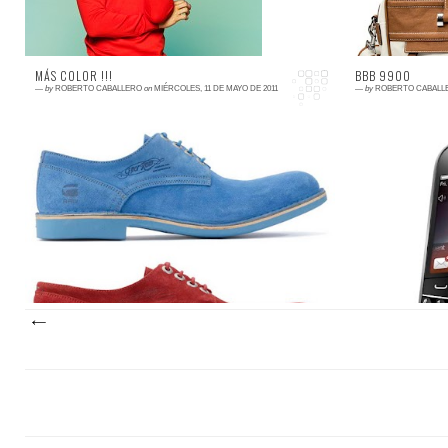
MÁS COLOR !!!
BBB 9900
—
by
ROBERTO CABALLERO
on
MIÉRCOLES, 11 DE MAYO DE 2011
—
by
ROBERTO CABALL
0 comment
3 comments
Los seguidores de este blog ya se habrán
Estos días
dado cuenta a estas alturas que tengo dos
cabo el 
grandes debilidades: los relojes y los
presenta
zapatos. Esta te...
mercado tec