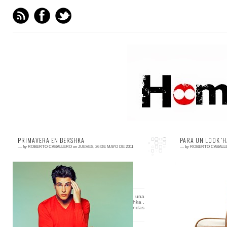
PRIMAVERA EN BERSHKA
PARA UN LOOK '
—
by
ROBERTO CABALLERO
on
JUEVES, 26 DE MAYO DE 2011
—
by
ROBERTO CABALL
3 comments
4 comments
Creo que es la primera vez que escribo una
Ha sido u
entrada en el blog relacionada con Bershka .
semana en 
Reconozco que no es una de mies tiendas
estilo vin
favorita y e...
todos los c