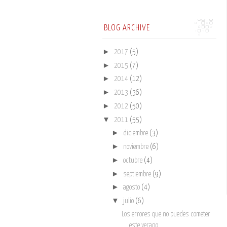
BLOG ARCHIVE
►
2017
(5)
►
2015
(7)
►
2014
(12)
►
2013
(36)
►
2012
(50)
▼
2011
(55)
►
diciembre
(3)
►
noviembre
(6)
►
octubre
(4)
►
septiembre
(9)
►
agosto
(4)
▼
julio
(6)
Los errores que no puedes cometer
este verano