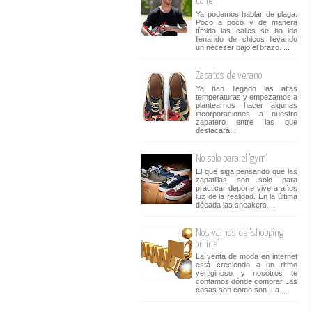
calle
Ya podemos hablar de plaga.
Poco a poco y de manera
tímida las calles se ha ido
llenando de chicos llevando
un neceser bajo el brazo. ...
Zapatos de verano
Ya han llegado las altas
temperaturas y empezamos a
plantearnos hacer algunas
incorporaciones a nuestro
zapatero entre las que
destacará...
No solo para el 'gym'
El que siga pensando que las
zapatillas son solo para
practicar deporte vive a años
luz de la realidad. En la última
década las sneakers ...
Nos vamos de ‘shopping
online’
La venta de moda en internet
está creciendo a un ritmo
vertiginoso y nosotros te
contamos dónde comprar Las
cosas son como son. La ...