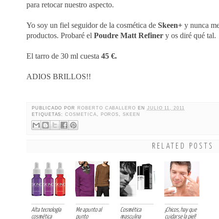
para retocar nuestro aspecto.
Yo soy un fiel seguidor de la cosmética de
Skeen+
y nunca me
productos. Probaré el
Poudre Matt Refiner
y os diré qué tal.
El tarro de 30 ml cuesta
45 €.
ADIOS BRILLOS!!
PUBLICADO POR
ROBERTO CABALLERO
EN
JULIO 11, 2011
ETIQUETAS:
COSMETICA
,
POROS
,
SKEEN
RELATED POSTS
Alta tecnología
Me apunto al
Cosmética
¡Chicos, hay que
cosmética
punto
masculina
cuidarse la piel!