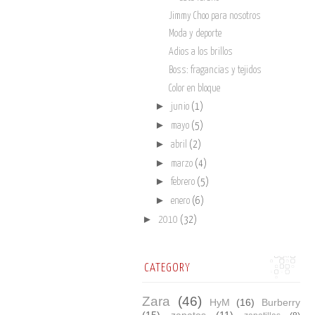
Jimmy Choo para nosotros
Moda y deporte
Adios a los brillos
Boss: fragancias y tejidos
Color en bloque
►
junio
(1)
►
mayo
(5)
►
abril
(2)
►
marzo
(4)
►
febrero
(5)
►
enero
(6)
►
2010
(32)
CATEGORY
Zara
(46)
HyM
(16)
Burberry
(15)
zapatos
(11)