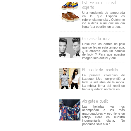
Este verano ríndete al
esparto
Una tendencia de temporada
en la que España es
referencia mundial ¿Quién me
iba a decir a mí que un día
llegaría a escribir un artícu...
Cabezas a la moda
Descubre los cortes de pelo
que se llevan esta temporada.
¿Te atreves con un cambio
de look ? Para que nuestra
imagen sea actual y cui...
El impacto del cocodrilo
La primera colección de
Lacoste L!ve sorprendió a
toda la industria de la moda.
La mítica firma del reptil se
había quedado anclada en ...
Abrígate el cuello
Las heladas ya nos
acompañan a los más
madrugadores y eso tiene un
reflejo claro en nuestra
indumentaria diaria. No
podemos salir a la c...