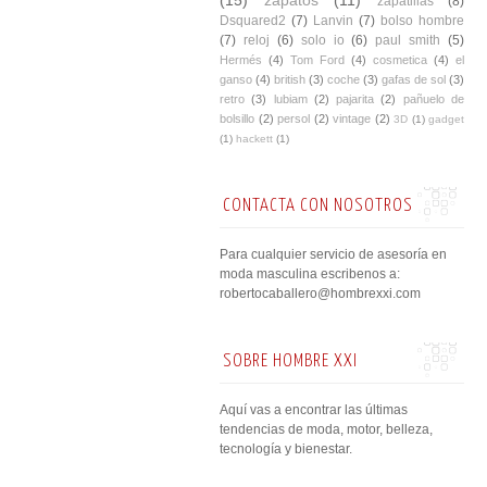
zapatillas
(8)
Dsquared2
(7)
Lanvin
(7)
bolso hombre
(7)
reloj
(6)
solo io
(6)
paul smith
(5)
Hermés
(4)
Tom Ford
(4)
cosmetica
(4)
el
ganso
(4)
british
(3)
coche
(3)
gafas de sol
(3)
retro
(3)
lubiam
(2)
pajarita
(2)
pañuelo de
bolsillo
(2)
persol
(2)
vintage
(2)
3D
(1)
gadget
(1)
hackett
(1)
CONTACTA CON NOSOTROS
Para cualquier servicio de asesoría en
moda masculina escribenos a:
robertocaballero@hombrexxi.com
SOBRE HOMBRE XXI
Aquí vas a encontrar las últimas
tendencias de moda, motor, belleza,
tecnología y bienestar.