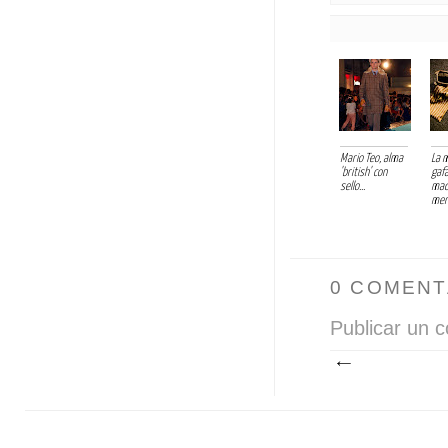
Mario Teo, alma
La 
'british' con
gaf
sello...
mad
merc
0 COMENT
Publicar un 