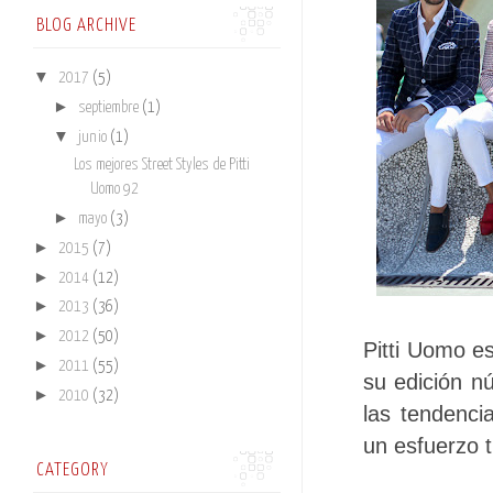
BLOG ARCHIVE
▼
2017
(5)
►
septiembre
(1)
▼
junio
(1)
Los mejores Street Styles de Pitti
Uomo 92
►
mayo
(3)
►
2015
(7)
►
2014
(12)
►
2013
(36)
►
2012
(50)
Pitti Uomo e
►
2011
(55)
su edición n
►
2010
(32)
las tendenci
un esfuerzo t
CATEGORY