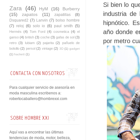
Si bien lo qu
Zara
(46)
HyM
(16)
Burberry
industria de
(15)
zapatos
(11)
zapatillas
(8)
Dsquared2
(7)
Lanvin
(7)
bolso hombre
hipnótico. E
(7)
reloj
(6)
solo io
(6)
paul smith
(5)
año donde e
Hermés
(4)
Tom Ford
(4)
cosmetica
(4)
el
ganso
(4)
british
(3)
coche
(3)
gafas de sol
(3)
por metro cua
retro
(3)
lubiam
(2)
pajarita
(2)
pañuelo de
bolsillo
(2)
persol
(2)
vintage
(2)
3D
(1)
gadget
(1)
hackett
(1)
CONTACTA CON NOSOTROS
Para cualquier servicio de asesoría en
moda masculina escribenos a:
robertocaballero@hombrexxi.com
SOBRE HOMBRE XXI
Aquí vas a encontrar las últimas
tendencias de moda, motor, belleza,