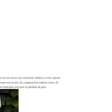
adica en un exceso de secreción sebácea y esto supone
como esta loción de composición natural a base de
revitalizante previene la pérdida de pelo.