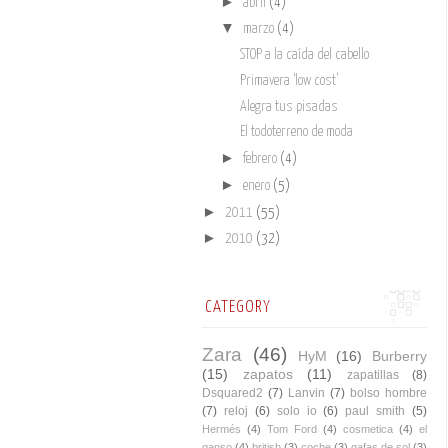
►
abril
(4)
▼
marzo
(4)
STOP a la caída del cabello
Primavera ‘low cost’
Alegra tus pisadas
El todoterreno de moda
►
febrero
(4)
►
enero
(5)
►
2011
(55)
►
2010
(32)
CATEGORY
Zara
(46)
HyM
(16)
Burberry
(15)
zapatos
(11)
zapatillas
(8)
Dsquared2
(7)
Lanvin
(7)
bolso hombre
(7)
reloj
(6)
solo io
(6)
paul smith
(5)
Hermés
(4)
Tom Ford
(4)
cosmetica
(4)
el
ganso
(4)
british
(3)
coche
(3)
gafas de sol
(3)