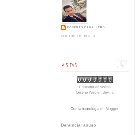
ROBERTO CABALLERO
VER TODO MI PERFIL
VISITAS
Contador de visitas
Diseño Web en Sevilla
Con la tecnología de
Blogger
.
Denunciar abuso