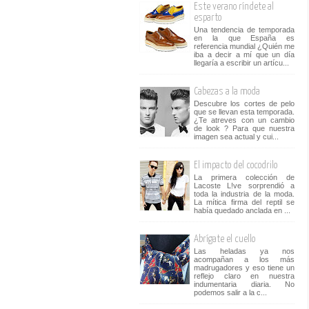
Este verano ríndete al
esparto
Una tendencia de temporada
en la que España es
referencia mundial ¿Quién me
iba a decir a mí que un día
llegaría a escribir un artícu...
Cabezas a la moda
Descubre los cortes de pelo
que se llevan esta temporada.
¿Te atreves con un cambio
de look ? Para que nuestra
imagen sea actual y cui...
El impacto del cocodrilo
La primera colección de
Lacoste L!ve sorprendió a
toda la industria de la moda.
La mítica firma del reptil se
había quedado anclada en ...
Abrígate el cuello
Las heladas ya nos
acompañan a los más
madrugadores y eso tiene un
reflejo claro en nuestra
indumentaria diaria. No
podemos salir a la c...