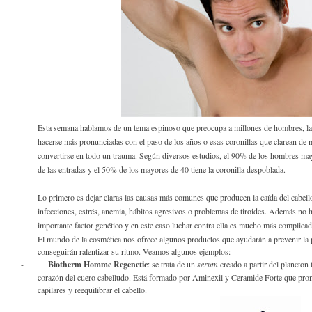
Esta semana hablamos de un tema espinoso que preocupa a millones de hombres, la 
hacerse más pronunciadas con el paso de los años o esas coronillas que clarean de 
convertirse en todo un trauma. Según diversos estudios, el 90% de los hombres may
de las entradas y el 50% de los mayores de 40 tiene la coronilla despoblada.
Lo primero es dejar claras las causas más comunes que producen la caída del cabello: 
infecciones, estrés, anemia, hábitos agresivos o problemas de tiroides. Además no ha
importante factor genético y en este caso luchar contra ella es mucho más complicad
El mundo de la cosmética nos ofrece algunos productos que ayudarán a prevenir la p
conseguirán ralentizar su ritmo. Veamos algunos ejemplos:
-
Biotherm Homme Regenetic
: se trata de un
serum
creado a partir del plancton 
corazón del cuero cabelludo. Está formado por Aminexil y Ceramide Forte que promete
capilares y reequilibrar el cabello.