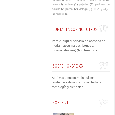
retro
(3)
lubiam
(2)
pajarita
(2)
pañuelo de
bolsillo
(2)
persol
(2)
vintage
(2)
3D
(1)
gadget
(1)
hackett
(1)
CONTACTA CON NOSOTROS
Para cualquier servicio de asesoría en
moda masculina escribenos a:
robertocaballero@hombrexxi.com
SOBRE HOMBRE XXI
Aquí vas a encontrar las últimas
tendencias de moda, motor, belleza,
tecnología y bienestar.
SOBRE MI