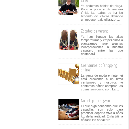
calle
Ya podemos hablar de plaga.
Poco a poco y de manera
tímida las calles se ha ido
llenando de chicos llevando
un neceser bajo el brazo. ...
Zapatos de verano
Ya han llegado las altas
temperaturas y empezamos a
plantearnos hacer algunas
incorporaciones a nuestro
zapatero entre las que
destacará...
Nos vamos de ‘shopping
online’
La venta de moda en internet
está creciendo a un ritmo
vertiginoso y nosotros te
contamos dónde comprar Las
cosas son como son. La ...
No solo para el 'gym'
El que siga pensando que las
zapatillas son solo para
practicar deporte vive a años
luz de la realidad. En la última
década las sneakers ...