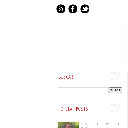
BUSCAR
POPULAR POSTS
No saques el neceser a la