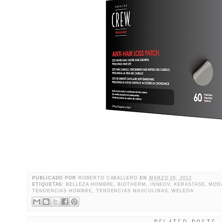
PUBLICADO POR
ROBERTO CABALLERO
EN
MARZO 26, 2012
ETIQUETAS:
BELLEZA HOMBRE
,
BIOTHERM
,
INNEOV
,
KERASTASE
,
MOD
TENDENCIAS HOMBRE
,
TENDENCIAS MASCULINAS
,
WELEDA