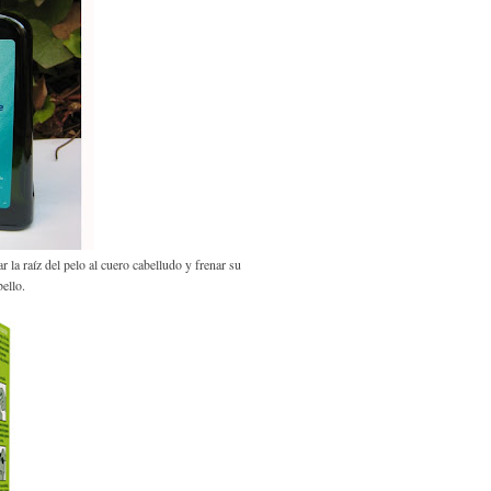
r la raíz del pelo al cuero cabelludo y frenar su
ello.