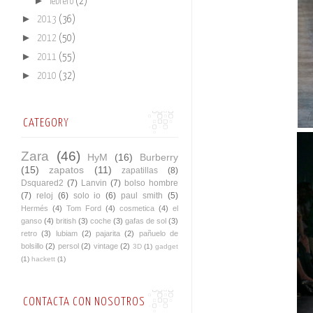
►
febrero
(2)
►
2013
(36)
►
2012
(50)
►
2011
(55)
►
2010
(32)
CATEGORY
Zara
(46)
HyM
(16)
Burberry
(15)
zapatos
(11)
zapatillas
(8)
Dsquared2
(7)
Lanvin
(7)
bolso hombre
(7)
reloj
(6)
solo io
(6)
paul smith
(5)
Hermés
(4)
Tom Ford
(4)
cosmetica
(4)
el
ganso
(4)
british
(3)
coche
(3)
gafas de sol
(3)
retro
(3)
lubiam
(2)
pajarita
(2)
pañuelo de
bolsillo
(2)
persol
(2)
vintage
(2)
3D
(1)
gadget
(1)
hackett
(1)
CONTACTA CON NOSOTROS