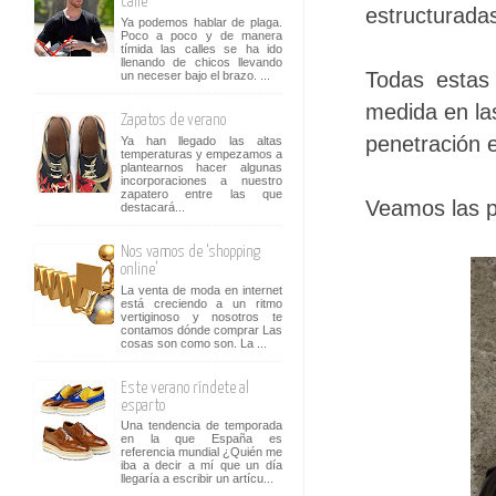
calle
estructurada
Ya podemos hablar de plaga.
Poco a poco y de manera
tímida las calles se ha ido
llenando de chicos llevando
Todas estas
un neceser bajo el brazo. ...
medida en la
Zapatos de verano
penetración e
Ya han llegado las altas
temperaturas y empezamos a
plantearnos hacer algunas
incorporaciones a nuestro
zapatero entre las que
Veamos las p
destacará...
Nos vamos de ‘shopping
online’
La venta de moda en internet
está creciendo a un ritmo
vertiginoso y nosotros te
contamos dónde comprar Las
cosas son como son. La ...
Este verano ríndete al
esparto
Una tendencia de temporada
en la que España es
referencia mundial ¿Quién me
iba a decir a mí que un día
llegaría a escribir un artícu...