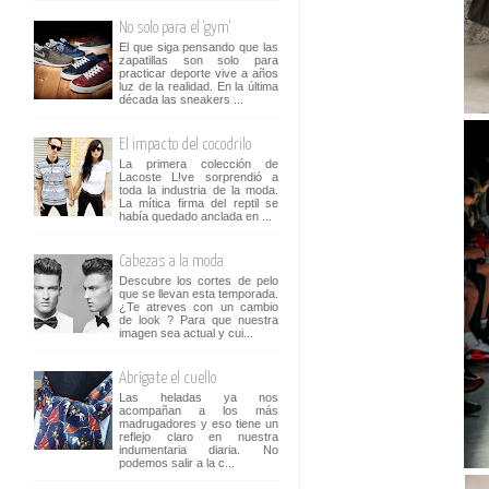
No solo para el 'gym'
El que siga pensando que las
zapatillas son solo para
practicar deporte vive a años
luz de la realidad. En la última
década las sneakers ...
El impacto del cocodrilo
La primera colección de
Lacoste L!ve sorprendió a
toda la industria de la moda.
La mítica firma del reptil se
había quedado anclada en ...
Cabezas a la moda
Descubre los cortes de pelo
que se llevan esta temporada.
¿Te atreves con un cambio
de look ? Para que nuestra
imagen sea actual y cui...
Abrígate el cuello
Las heladas ya nos
acompañan a los más
madrugadores y eso tiene un
reflejo claro en nuestra
indumentaria diaria. No
podemos salir a la c...