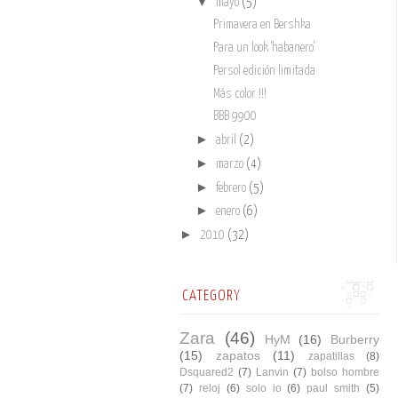
▼
mayo
(5)
Primavera en Bershka
Para un look 'habanero'
Persol edición limitada
Más color !!!
BBB 9900
►
abril
(2)
►
marzo
(4)
►
febrero
(5)
►
enero
(6)
►
2010
(32)
CATEGORY
Zara
(46)
HyM
(16)
Burberry
(15)
zapatos
(11)
zapatillas
(8)
Dsquared2
(7)
Lanvin
(7)
bolso hombre
(7)
reloj
(6)
solo io
(6)
paul smith
(5)