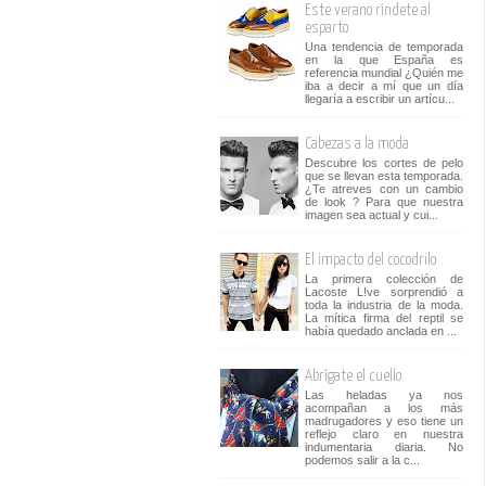
Este verano ríndete al
esparto
Una tendencia de temporada
en la que España es
referencia mundial ¿Quién me
iba a decir a mí que un día
llegaría a escribir un artícu...
Cabezas a la moda
Descubre los cortes de pelo
que se llevan esta temporada.
¿Te atreves con un cambio
de look ? Para que nuestra
imagen sea actual y cui...
El impacto del cocodrilo
La primera colección de
Lacoste L!ve sorprendió a
toda la industria de la moda.
La mítica firma del reptil se
había quedado anclada en ...
Abrígate el cuello
Las heladas ya nos
acompañan a los más
madrugadores y eso tiene un
reflejo claro en nuestra
indumentaria diaria. No
podemos salir a la c...