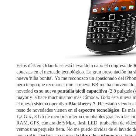
Estos días en Orlando se está llevando a cabo el congreso de
apuestas en el mercado tecnológico. La gran presentación ha si
nueva 'niña bonita'.
Yo me reconozco un apasionado del iPhone
pero tengo que reconocer que la nueva BB me ha convencido,
novedad es su nueva
pantalla táctil capacitiva
(2,8 pulgadas)
mayor y la hace muchiiiisimo más cómoda. Todo esta nueva m
el nuevo sistema operativo
Blackberry 7
. He estado viendo al
resto de novedades vienen en el
espectro tecnológico
. Es más
1,2 Ghz, 8 Gb de memoria interna (ampliables gracias a las 
RAM, GPS, cámara de 5 Mpx, flash LED, grabación de vídeo 
vemos una pequeña fiera. No me puedo olvidar de el lavado de
nueva BB. Destaca su cuerpo de
fibra de carbono
y su borde 