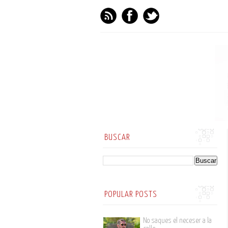
BUSCAR
POPULAR POSTS
No saques el neceser a la