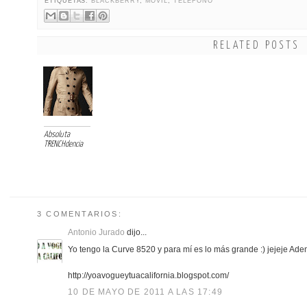
ETIQUETAS:
BLACKBERRY
,
MOVIL
,
TELEFONO
RELATED POSTS
Absoluta
TRENCHdencia
3 COMENTARIOS:
Antonio Jurado
dijo...
Yo tengo la Curve 8520 y para mí es lo más grande :) jejeje Ade
http://yoavogueytuacalifornia.blogspot.com/
10 DE MAYO DE 2011 A LAS 17:49