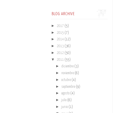
BLOG ARCHIVE
►
2017
(5)
►
2015
(7)
►
2014
(12)
►
2013
(36)
►
2012
(50)
▼
2011
(55)
►
diciembre
(3)
►
noviembre
(6)
►
octubre
(4)
►
septiembre
(9)
►
agosto
(4)
►
julio
(6)
►
junio
(1)