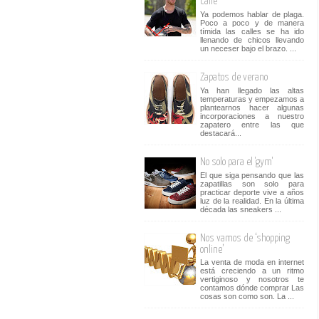
calle
Ya podemos hablar de plaga.
Poco a poco y de manera
tímida las calles se ha ido
llenando de chicos llevando
un neceser bajo el brazo. ...
Zapatos de verano
Ya han llegado las altas
temperaturas y empezamos a
plantearnos hacer algunas
incorporaciones a nuestro
zapatero entre las que
destacará...
No solo para el 'gym'
El que siga pensando que las
zapatillas son solo para
practicar deporte vive a años
luz de la realidad. En la última
década las sneakers ...
Nos vamos de ‘shopping
online’
La venta de moda en internet
está creciendo a un ritmo
vertiginoso y nosotros te
contamos dónde comprar Las
cosas son como son. La ...