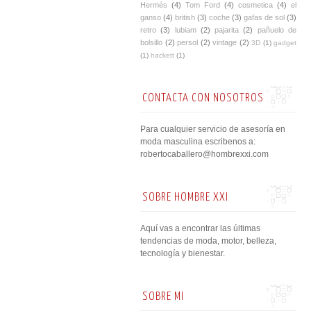
Hermés
(4)
Tom Ford
(4)
cosmetica
(4)
el
ganso
(4)
british
(3)
coche
(3)
gafas de sol
(3)
retro
(3)
lubiam
(2)
pajarita
(2)
pañuelo de
bolsillo
(2)
persol
(2)
vintage
(2)
3D
(1)
gadget
(1)
hackett
(1)
CONTACTA CON NOSOTROS
Para cualquier servicio de asesoría en
moda masculina escribenos a:
robertocaballero@hombrexxi.com
SOBRE HOMBRE XXI
Aquí vas a encontrar las últimas
tendencias de moda, motor, belleza,
tecnología y bienestar.
SOBRE MI