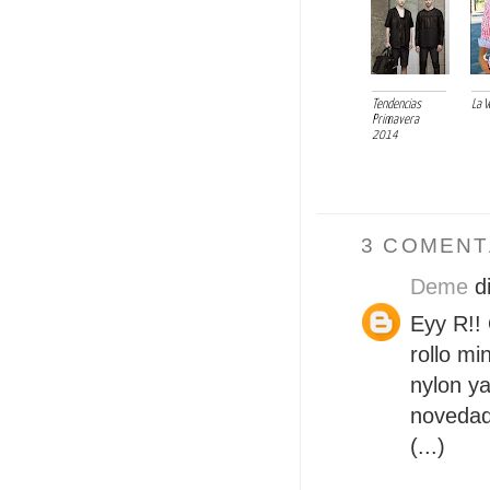
Tendencias
La V
Primavera
2014
3 COMENT
Deme
di
Eyy R!!
rollo mi
nylon ya
novedad
(...)