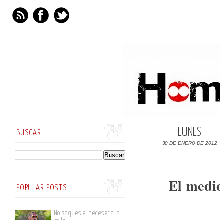
LUNES
BUSCAR
30 DE ENERO DE 2012
medi
El
POPULAR POSTS
No saques el neceser a la