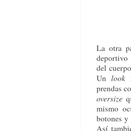
La otra p
deportivo
del cuerpo
Un
look
m
prendas c
oversize
qu
mismo ocu
botones y 
Así tambi