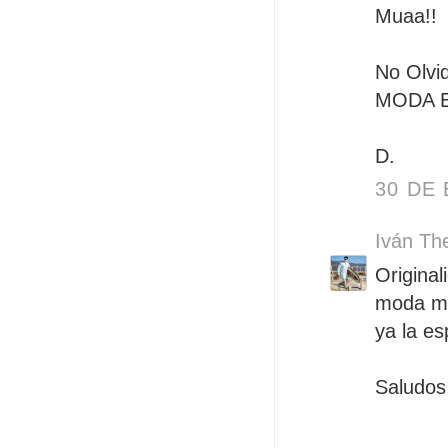
Muaa!!
No Olvid
MODA 
D.
30 DE 
Iván Th
Original
moda mi
ya la es
Saludos