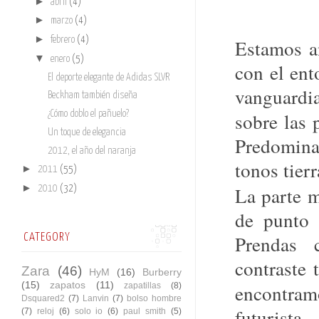
►
abril
(4)
►
marzo
(4)
►
febrero
(4)
Estamos a
▼
enero
(5)
con el ent
El deporte elegante de Adidas SLVR
vanguardia
Beckham también diseña
sobre las
¿Cómo doblo el pañuelo?
Un toque de elegancia
Predominan
2012, el año del naranja
tonos tierr
►
2011
(55)
►
La parte m
2010
(32)
de punto 
Prendas 
CATEGORY
contraste 
Zara
(46)
HyM
(16)
Burberry
(15)
zapatos
(11)
encontra
zapatillas
(8)
Dsquared2
(7)
Lanvin
(7)
bolso hombre
futurista
(7)
reloj
(6)
solo io
(6)
paul smith
(5)