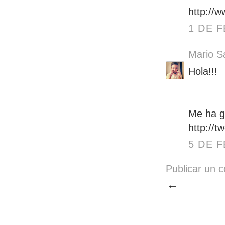
http://
1 DE F
Mario S
Hola!!!
Me ha g
http://t
5 DE F
Publicar un 