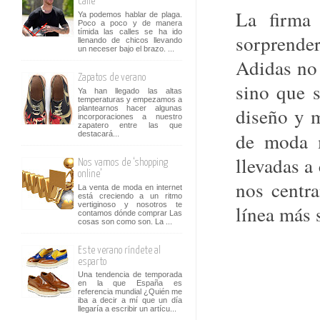
calle
La firma 
Ya podemos hablar de plaga.
Poco a poco y de manera
tímida las calles se ha ido
sorprende
llenando de chicos llevando
un neceser bajo el brazo. ...
Adidas no 
Zapatos de verano
sino que 
Ya han llegado las altas
temperaturas y empezamos a
diseño y 
plantearnos hacer algunas
incorporaciones a nuestro
zapatero entre las que
de moda
destacará...
llevadas 
Nos vamos de ‘shopping
online’
nos centr
La venta de moda en internet
está creciendo a un ritmo
vertiginoso y nosotros te
línea más 
contamos dónde comprar Las
cosas son como son. La ...
Este verano ríndete al
esparto
Una tendencia de temporada
en la que España es
referencia mundial ¿Quién me
iba a decir a mí que un día
llegaría a escribir un artícu...