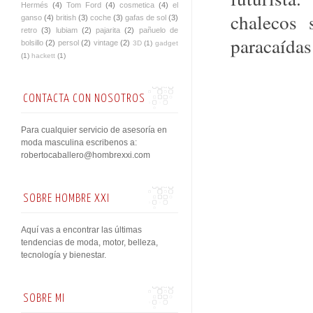
Hermés
(4)
Tom Ford
(4)
cosmetica
(4)
el
chalecos 
ganso
(4)
british
(3)
coche
(3)
gafas de sol
(3)
retro
(3)
lubiam
(2)
pajarita
(2)
pañuelo de
paracaídas
bolsillo
(2)
persol
(2)
vintage
(2)
3D
(1)
gadget
(1)
hackett
(1)
CONTACTA CON NOSOTROS
Para cualquier servicio de asesoría en
moda masculina escribenos a:
robertocaballero@hombrexxi.com
SOBRE HOMBRE XXI
Aquí vas a encontrar las últimas
tendencias de moda, motor, belleza,
tecnología y bienestar.
SOBRE MI