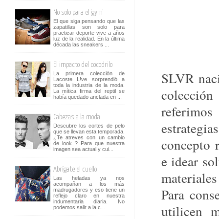
No solo para el 'gym'
El que siga pensando que las
zapatillas son solo para
practicar deporte vive a años
luz de la realidad. En la última
década las sneakers ...
El impacto del cocodrilo
SLVR naci
La primera colección de
Lacoste L!ve sorprendió a
toda la industria de la moda.
colección
La mítica firma del reptil se
había quedado anclada en ...
referimo
Cabezas a la moda
estrategia
Descubre los cortes de pelo
que se llevan esta temporada.
¿Te atreves con un cambio
concepto r
de look ? Para que nuestra
imagen sea actual y cui...
e idear so
Abrígate el cuello
materiales
Las heladas ya nos
acompañan a los más
Para cons
madrugadores y eso tiene un
reflejo claro en nuestra
indumentaria diaria. No
utilicen 
podemos salir a la c...