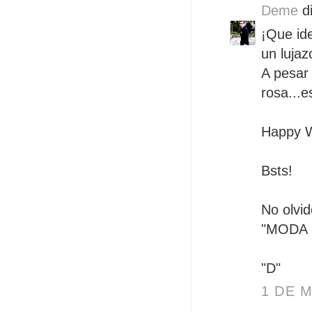
Deme
di
¡Que id
un lujaz
A pesar 
rosa...e
Happy W
Bsts!
No olvid
"MODA 
"D"
1 DE M