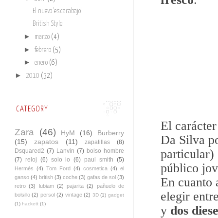
El nuevo 'escarabajo'
British Style
►
marzo
(4)
►
febrero
(5)
►
enero
(6)
►
2010
(32)
CATEGORY
El carácte
Zara
(46)
HyM
(16)
Burberry
Da Silva p
(15)
zapatos
(11)
zapatillas
(8)
particular)
Dsquared2
(7)
Lanvin
(7)
bolso hombre
(7)
reloj
(6)
solo io
(6)
paul smith
(5)
público jov
Hermés
(4)
Tom Ford
(4)
cosmetica
(4)
el
ganso
(4)
british
(3)
coche
(3)
gafas de sol
(3)
En cuanto 
retro
(3)
lubiam
(2)
pajarita
(2)
pañuelo de
elegir entr
bolsillo
(2)
persol
(2)
vintage
(2)
3D
(1)
gadget
(1)
hackett
(1)
y
dos diese