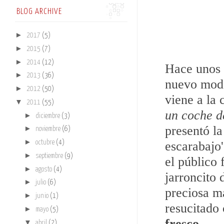
BLOG ARCHIVE
►
2017
(5)
►
2015
(7)
►
2014
(12)
Hace unos
►
2013
(36)
nuevo mod
►
2012
(50)
viene a la 
▼
2011
(55)
un coche d
►
diciembre
(3)
presentó la
►
noviembre
(6)
►
escarabajo'
octubre
(4)
►
septiembre
(9)
el público
►
agosto
(4)
jarroncito 
►
julio
(6)
preciosa ma
►
junio
(1)
resucitado
►
mayo
(5)
fresco
.
▼
abril
(2)