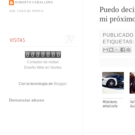
ROBERTO CABALLERO
Puedo deci
VER TODO MI PERFIL
mi próximo
PUBLICADO
VISITAS
ETIQUETAS
Contador de visitas
Diseño Web en Sevilla
Con la tecnología de
Blogger
.
Denunciar abuso
Mitad moto,
Fia
mitad coche
Gucc