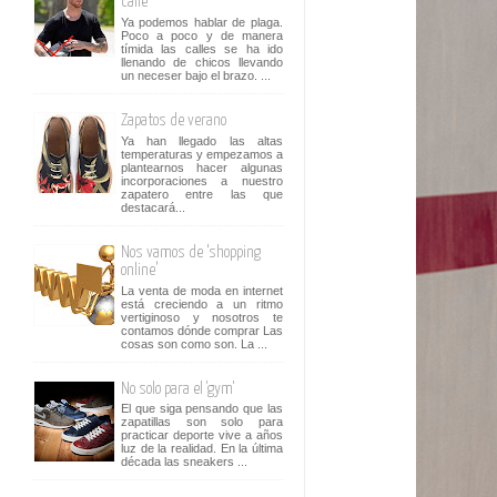
calle
Ya podemos hablar de plaga.
Poco a poco y de manera
tímida las calles se ha ido
llenando de chicos llevando
un neceser bajo el brazo. ...
Zapatos de verano
Ya han llegado las altas
temperaturas y empezamos a
plantearnos hacer algunas
incorporaciones a nuestro
zapatero entre las que
destacará...
Nos vamos de ‘shopping
online’
La venta de moda en internet
está creciendo a un ritmo
vertiginoso y nosotros te
contamos dónde comprar Las
cosas son como son. La ...
No solo para el 'gym'
El que siga pensando que las
zapatillas son solo para
practicar deporte vive a años
luz de la realidad. En la última
década las sneakers ...