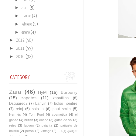
►
abril
(5)
►
marzo
(4)
►
febrero
(5)
►
enero
(4)
►
2012
(50)
►
2011
(55)
►
2010
(32)
CATEGORY
Zara
(46)
HyM
(16)
Burberry
(15)
zapatos
(11)
zapatillas
(8)
Dsquared2
(7)
Lanvin
(7)
bolso hombre
(7)
reloj
(6)
solo io
(6)
paul smith
(5)
Hermés
(4)
Tom Ford
(4)
cosmetica
(4)
el
ganso
(4)
british
(3)
coche
(3)
gafas de sol
(3)
retro
(3)
lubiam
(2)
pajarita
(2)
pañuelo de
bolsillo
(2)
persol
(2)
vintage
(2)
3D
(1)
gadget