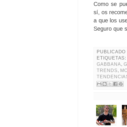
Como se pued
sí, os recom
a que los us
Seguro que s
PUBLICADO
ETIQUETAS
GABBANA
,
TRENDS
,
M
TENDENCIA