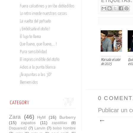
ETIQUETAS
Fuera calcetines y arriba dobladillos
Lo retro invade nuestras casas
La vuelta del pañuelo
¡ Embólsate el otoño !
El lujo te llama
Que llueva, que llueva,... !
Pura sensibilidad
El imprescindible del otoño
Marsala: el color
Qué
de 2015
est
Adios a la punta blanca
¿Te apuntas a las 3D?
Bienvenidos
0 COMENT
CATEGORY
Publicar un 
Zara
(46)
HyM
(16)
Burberry
(15)
zapatos
(11)
zapatillas
(8)
Dsquared2
(7)
Lanvin
(7)
bolso hombre