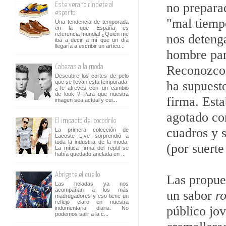
no preparad
Este verano ríndete al
esparto
"mal tiemp
Una tendencia de temporada
en la que España es
referencia mundial ¿Quién me
nos deteng
iba a decir a mí que un día
llegaría a escribir un artícu...
hombre par
Reconozco 
Cabezas a la moda
Descubre los cortes de pelo
ha supuesto
que se llevan esta temporada.
¿Te atreves con un cambio
de look ? Para que nuestra
firma. Est
imagen sea actual y cui...
agotado con
El impacto del cocodrilo
cuadros y s
La primera colección de
Lacoste L!ve sorprendió a
toda la industria de la moda.
(por suerte
La mítica firma del reptil se
había quedado anclada en ...
Abrígate el cuello
Las propue
Las heladas ya nos
acompañan a los más
un sabor
r
madrugadores y eso tiene un
reflejo claro en nuestra
público jo
indumentaria diaria. No
podemos salir a la c...