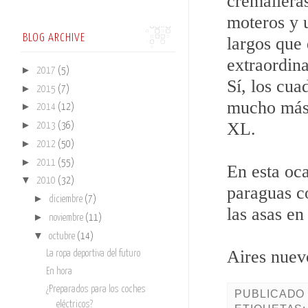
cremalleras
moteros y u
BLOG ARCHIVE
largos que 
extraordina
►
2017
(5)
Sí, los cu
►
2015
(7)
mucho más 
►
2014
(12)
XL.
►
2013
(36)
►
2012
(50)
►
2011
(55)
En esta oc
▼
2010
(32)
paraguas c
►
diciembre
(7)
las asas en
►
noviembre
(11)
▼
octubre
(14)
Aires nuevo
La ropa deportiva del futuro
En hora
¿Preparados para los coches
PUBLICADO
eléctricos?