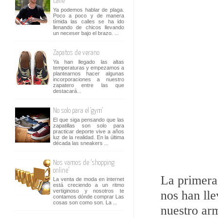
calle
Ya podemos hablar de plaga.
Poco a poco y de manera
tímida las calles se ha ido
llenando de chicos llevando
un neceser bajo el brazo. ...
Zapatos de verano
Ya han llegado las altas
temperaturas y empezamos a
plantearnos hacer algunas
incorporaciones a nuestro
zapatero entre las que
destacará...
No solo para el 'gym'
El que siga pensando que las
zapatillas son solo para
practicar deporte vive a años
luz de la realidad. En la última
década las sneakers ...
Nos vamos de ‘shopping
online’
La primera
La venta de moda en internet
está creciendo a un ritmo
nos han lle
vertiginoso y nosotros te
contamos dónde comprar Las
cosas son como son. La ...
nuestro arm