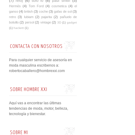
(7)
reloj
(6)
solo io
(6)
paul smith
(5)
Hermés
(4)
Tom Ford
(4)
cosmetica
(4)
el
ganso
(4)
british
(3)
coche
(3)
gafas de sol
(3)
retro
(3)
lubiam
(2)
pajarita
(2)
pañuelo de
bolsillo
(2)
persol
(2)
vintage
(2)
3D
(1)
gadget
(1)
hackett
(1)
CONTACTA CON NOSOTROS
Para cualquier servicio de asesoría en
moda masculina escribenos a:
robertocaballero@hombrexxi.com
SOBRE HOMBRE XXI
Aquí vas a encontrar las últimas
tendencias de moda, motor, belleza,
tecnología y bienestar.
SOBRE MI