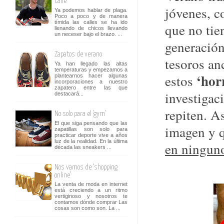
calle
jóvenes, c
Ya podemos hablar de plaga.
Poco a poco y de manera
tímida las calles se ha ido
que no tie
llenando de chicos llevando
un neceser bajo el brazo. ...
generación
Zapatos de verano
tesoros an
Ya han llegado las altas
temperaturas y empezamos a
‘hor
estos
plantearnos hacer algunas
incorporaciones a nuestro
zapatero entre las que
investigac
destacará...
repiten. A
No solo para el 'gym'
El que siga pensando que las
imagen y q
zapatillas son solo para
practicar deporte vive a años
luz de la realidad. En la última
en ningun
década las sneakers ...
Nos vamos de ‘shopping
online’
La venta de moda en internet
está creciendo a un ritmo
vertiginoso y nosotros te
contamos dónde comprar Las
cosas son como son. La ...