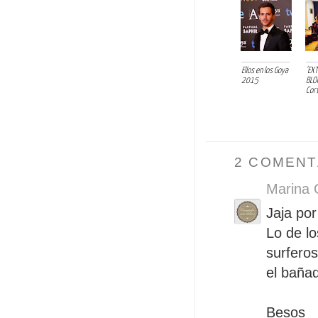
Ellos en los Goya
'EX
2015
BLOG
Cort
2 COMENT
Marina 
Jaja po
Lo de lo
surferos
el bañad
Besos