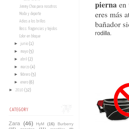
pierna
en 
Jimmy Choo para nosotros
eres más a
Moda y deporte
bañador s
Adios a los brillos
Boss: fragancias y tejidos
rodilla.
Color en bloque
►
junio
(1)
►
mayo
(5)
►
abril
(2)
►
marzo
(4)
►
febrero
(5)
►
enero
(6)
►
2010
(32)
CATEGORY
Zara
(46)
HyM
(16)
Burberry
(15)
zapatos
(11)