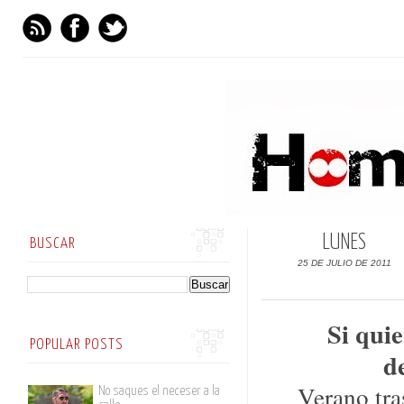
LUNES
BUSCAR
25 DE JULIO DE 2011
Si qui
POPULAR POSTS
d
Verano tra
No saques el neceser a la