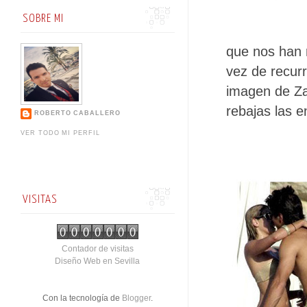
SOBRE MI
que nos han r
vez de recurr
imagen de Za
rebajas las 
ROBERTO CABALLERO
VER TODO MI PERFIL
VISITAS
Contador de visitas
Diseño Web en Sevilla
Con la tecnología de
Blogger
.