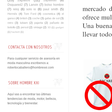
zapatillas
(8)
Dsquared2
(7)
Lanvin
(7)
bolso hombre
mercado d
(7)
reloj
(6)
solo io
(6)
paul smith
(5)
Hermés
(4)
Tom Ford
(4)
cosmetica
(4)
el
ofrece mul
ganso
(4)
british
(3)
coche
(3)
gafas de sol
(3)
Una buena
retro
(3)
lubiam
(2)
pajarita
(2)
pañuelo de
bolsillo
(2)
persol
(2)
vintage
(2)
3D
(1)
gadget
llevar tod
(1)
hackett
(1)
CONTACTA CON NOSOTROS
Para cualquier servicio de asesoría en
moda masculina escribenos a:
robertocaballero@hombrexxi.com
SOBRE HOMBRE XXI
Aquí vas a encontrar las últimas
tendencias de moda, motor, belleza,
tecnología y bienestar.