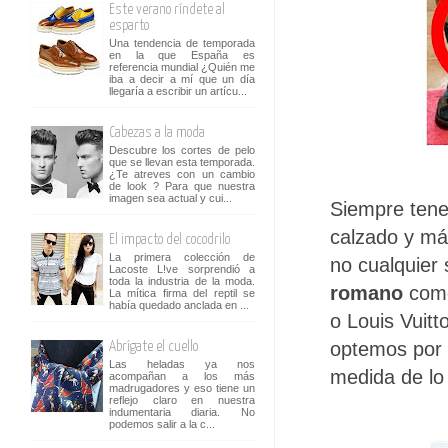
Este verano ríndete al
esparto
Una tendencia de temporada
en la que España es
referencia mundial ¿Quién me
iba a decir a mí que un día
llegaría a escribir un artícu...
Cabezas a la moda
Descubre los cortes de pelo
que se llevan esta temporada.
¿Te atreves con un cambio
de look ? Para que nuestra
imagen sea actual y cui...
Siempre tene
calzado y má
El impacto del cocodrilo
La primera colección de
no cualquier
Lacoste L!ve sorprendió a
toda la industria de la moda.
romano
como
La mítica firma del reptil se
había quedado anclada en ...
o Louis Vuitt
optemos por m
Abrígate el cuello
Las heladas ya nos
medida de lo
acompañan a los más
madrugadores y eso tiene un
reflejo claro en nuestra
indumentaria diaria. No
podemos salir a la c...