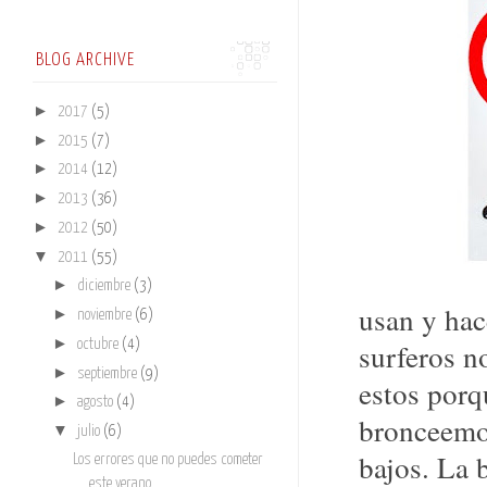
BLOG ARCHIVE
►
2017
(5)
►
2015
(7)
►
2014
(12)
►
2013
(36)
►
2012
(50)
▼
2011
(55)
►
diciembre
(3)
usan y hac
►
noviembre
(6)
►
surferos n
octubre
(4)
►
septiembre
(9)
estos porq
►
agosto
(4)
bronceemo
▼
julio
(6)
bajos. La 
Los errores que no puedes cometer
este verano