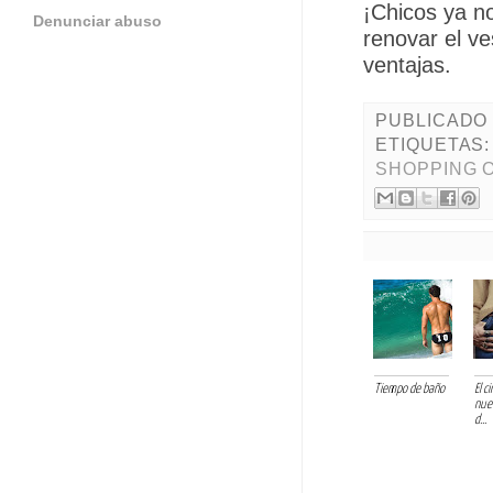
¡Chicos ya n
Denunciar abuso
renovar el ve
ventajas.
PUBLICADO
ETIQUETAS
SHOPPING 
Tiempo de baño
El c
nue
d...