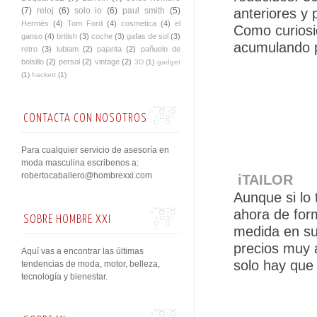
(7)
reloj
(6)
solo io
(6)
paul smith
(5)
anteriores y 
Hermés
(4)
Tom Ford
(4)
cosmetica
(4)
el
Como curiosid
ganso
(4)
british
(3)
coche
(3)
gafas de sol
(3)
acumulando p
retro
(3)
lubiam
(2)
pajarita
(2)
pañuelo de
bolsillo
(2)
persol
(2)
vintage
(2)
3D
(1)
gadget
(1)
hackett
(1)
CONTACTA CON NOSOTROS
Para cualquier servicio de asesoría en
moda masculina escribenos a:
robertocaballero@hombrexxi.com
iTAILOR
Aunque si lo 
ahora de form
SOBRE HOMBRE XXI
medida en su
precios muy a
Aquí vas a encontrar las últimas
solo hay que
tendencias de moda, motor, belleza,
tecnología y bienestar.