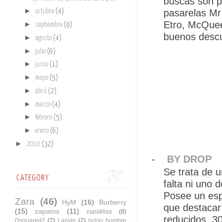
buscas son pr
►
pasarelas Mr 
octubre
(4)
Etro, McQuee
►
septiembre
(9)
buenos desc
►
agosto
(4)
►
julio
(6)
►
junio
(1)
►
mayo
(5)
►
abril
(2)
►
marzo
(4)
►
febrero
(5)
►
enero
(6)
►
2010
(32)
-
BY DROP
Se trata de u
CATEGORY
falta ni uno 
Posee un espí
Zara
(46)
HyM
(16)
Burberry
que destacar 
(15)
zapatos
(11)
zapatillas
(8)
reducidos. 3
Dsquared2
(7)
Lanvin
(7)
bolso hombre