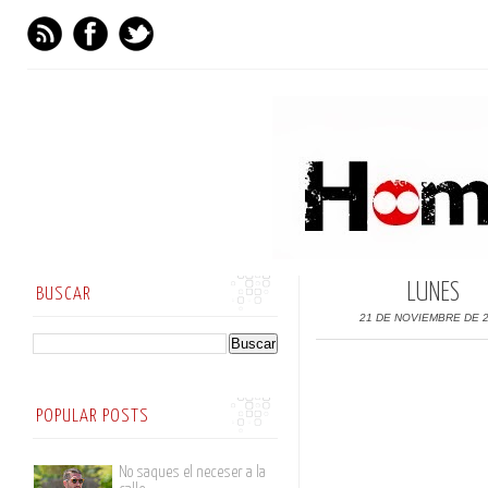
LUNES
BUSCAR
21 DE NOVIEMBRE DE 
POPULAR POSTS
No saques el neceser a la