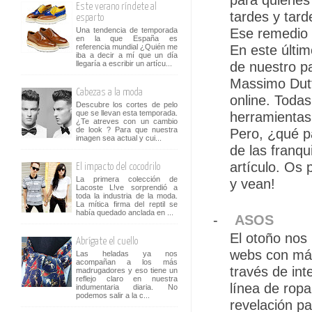
para quienes 
Este verano ríndete al
tardes y tar
esparto
Ese remedio ‘
Una tendencia de temporada
en la que España es
En este últi
referencia mundial ¿Quién me
iba a decir a mí que un día
de nuestro pa
llegaría a escribir un artícu...
Massimo Dutti
Cabezas a la moda
online. Todas
Descubre los cortes de pelo
que se llevan esta temporada.
herramientas 
¿Te atreves con un cambio
de look ? Para que nuestra
Pero, ¿qué p
imagen sea actual y cui...
de las franq
artículo. Os
El impacto del cocodrilo
La primera colección de
y vean!
Lacoste L!ve sorprendió a
toda la industria de la moda.
La mítica firma del reptil se
había quedado anclada en ...
-
ASOS
El otoño nos 
Abrígate el cuello
webs con más
Las heladas ya nos
acompañan a los más
través de in
madrugadores y eso tiene un
reflejo claro en nuestra
línea de rop
indumentaria diaria. No
podemos salir a la c...
revelación p