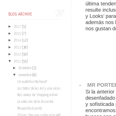
última tende
resulte inclu
BLOG ARCHIVE
y Looks’ para
además nos h
►
2017
(5)
nos gustan d
►
2015
(7)
►
2014
(12)
►
2013
(36)
►
2012
(50)
▼
2011
(55)
►
diciembre
(3)
▼
noviembre
(6)
Un auténtico flechazo!!
-
MR PORTE
Las botas de las mil y una caras
Si la anterio
Nos vamos de ‘shopping online’
desenfadado 
La colección de la discordia
y sofisticada
Me apunto al punto
encontramos l
¡Chicos, hay que cuidarse la piel!