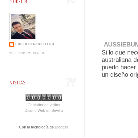
SOBRE MI
-
AUSSIEBU
ROBERTO CABALLERO
Si lo que nec
VER TODO MI PERFIL
australiana 
puedo hacer. 
un diseño or
VISITAS
Contador de visitas
Diseño Web en Sevilla
Con la tecnología de
Blogger
.