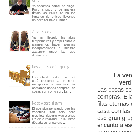
calle
Ya podemos hablar de plaga.
Poco a poco y de manera
tímida las calles se ha ido
llenando de chicos llevando
un neceser bajo el brazo. ...
Zapatos de verano
Ya han llegado las altas
temperaturas y empezamos a
plantearnos hacer algunas
incorporaciones a nuestro
zapatero entre las que
destacará...
Nos vamos de ‘shopping
online’
La ven
La venta de moda en internet
está creciendo a un ritmo
vert
vertiginoso y nosotros te
contamos dónde comprar Las
Las cosas so
cosas son como son. La ...
compras. Ell
filas eterna
No solo para el 'gym'
El que siga pensando que las
casa con las
zapatillas son solo para
practicar deporte vive a años
ese gran gru
luz de la realidad. En la última
década las sneakers ...
encanto a ese