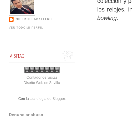
colección y p
los relojes, 
bowling
.
ROBERTO CABALLERO
VER TODO MI PERFIL
VISITAS
Contador de visitas
Diseño Web en Sevilla
Con la tecnología de
Blogger
.
Denunciar abuso