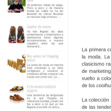
calle
Ya podemos hablar de plaga.
Poco a poco y de manera
tímida las calles se ha ido
llenando de chicos llevando
un neceser bajo el brazo. ...
Zapatos de verano
Ya han llegado las altas
temperaturas y empezamos a
plantearnos hacer algunas
incorporaciones a nuestro
zapatero entre las que
destacará...
La primera c
la moda. La 
Nos vamos de ‘shopping
online’
clasicismo r
La venta de moda en internet
está creciendo a un ritmo
de marketing
vertiginoso y nosotros te
contamos dónde comprar Las
cosas son como son. La ...
vuelto a col
de los
coolhu
Este verano ríndete al
esparto
Una tendencia de temporada
en la que España es
La colección
referencia mundial ¿Quién me
iba a decir a mí que un día
de las tende
llegaría a escribir un artícu...