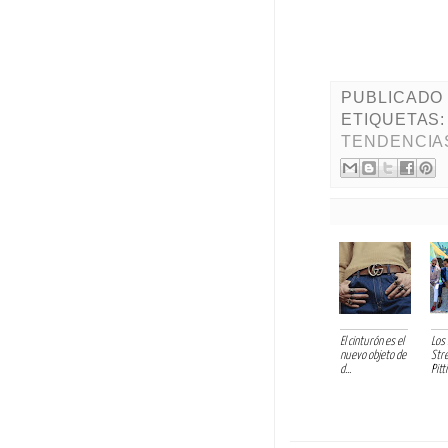
PUBLICADO
ETIQUETAS
TENDENCIA
El cinturón es el
Los
nuevo objeto de
Stre
d...
Pitti 