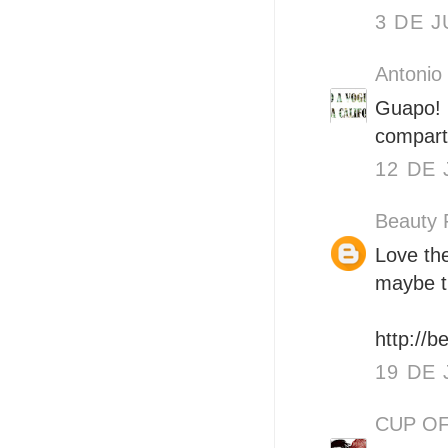
3 DE J
Antonio
Guapo! E
compart
12 DE 
Beauty 
Love the
maybe th
http://b
19 DE 
CUP O