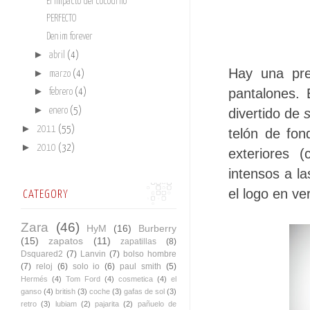
El impacto del cocodrilo
PERFECTO
Denim forever
►
abril
(4)
Hay una pre
►
marzo
(4)
►
pantalones. 
febrero
(4)
►
enero
(5)
divertido de
►
2011
(55)
telón de fon
►
2010
(32)
exteriores 
intensos a l
el logo en ve
CATEGORY
Zara
(46)
HyM
(16)
Burberry
(15)
zapatos
(11)
zapatillas
(8)
Dsquared2
(7)
Lanvin
(7)
bolso hombre
(7)
reloj
(6)
solo io
(6)
paul smith
(5)
Hermés
(4)
Tom Ford
(4)
cosmetica
(4)
el
ganso
(4)
british
(3)
coche
(3)
gafas de sol
(3)
retro
(3)
lubiam
(2)
pajarita
(2)
pañuelo de