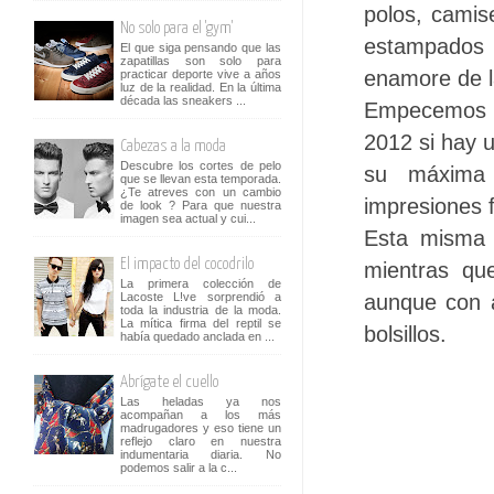
polos, camis
No solo para el 'gym'
estampados 
El que siga pensando que las
zapatillas son solo para
enamore de l
practicar deporte vive a años
luz de la realidad. En la última
década las sneakers ...
Empecemos re
2012 si hay u
Cabezas a la moda
Descubre los cortes de pelo
su máxima 
que se llevan esta temporada.
¿Te atreves con un cambio
impresiones f
de look ? Para que nuestra
imagen sea actual y cui...
Esta misma 
El impacto del cocodrilo
mientras qu
La primera colección de
aunque con a
Lacoste L!ve sorprendió a
toda la industria de la moda.
La mítica firma del reptil se
bolsillos.
había quedado anclada en ...
Abrígate el cuello
Las heladas ya nos
acompañan a los más
madrugadores y eso tiene un
reflejo claro en nuestra
indumentaria diaria. No
podemos salir a la c...