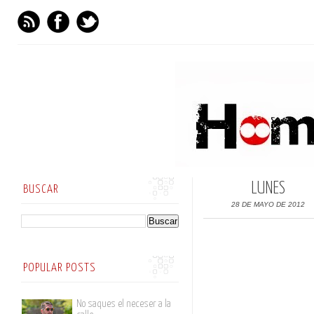
LUNES
BUSCAR
28 DE MAYO DE 2012
POPULAR POSTS
No saques el neceser a la